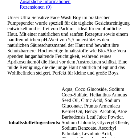
Zusätzliche Informationen
Rezensionen (0)
Unser Ultra Sensitive Face Wash Boy im praktischen
Pumpspender wurde speziell für die tägliche Gesichtsreinigung
entwickelt und ist frei von Parfüm – ideal für empfindliche
Haut. Mit einer natürlichen und sanften Rezeptur sowie einem
hautfreundlichen pH-Wert von 5,5 unterstützt es den
natürlichen Säureschutzmantel der Haut und bewahrt ihre
Schutzbarriere. Hochwertige Inhaltsstoffe wie Bio-Aloe Vera
spenden langanhaltende Feuchtigkeit, während reines
Aprikosenkernöl die Haut vor dem Austrocknen schützt. Eine
milde Reinigung, die die junge Haut natürlich pflegt und das
Wohlbefinden steigert. Perfekt für kleine und große Boys.
Aqua, Coco-Glucoside, Sodium
Coco-Sulfate, Helianthus Annuus
Seed Oil, Citric Acid, Sodium
Gluconate, Prunus Armeniaca
Kernel Oil, Benzyl Alcohol, Aloe
Barbadensis Leaf Juice Powder,
Inhaltsstoffe/Ingredients:
Sodium Chloride, Glyceryl Oleate,
Sodium Benzoate, Ascorbyl
Palmitate, Levulinic Acid,